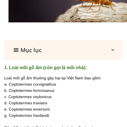
Mục lục
1. Loài mối gỗ ẩm (còn gọi là mối nhà):
Loài mối gỗ ẩm thường gây hại tại Việt Nam bao gồm:
a.
Coptotermes curvignathus
b.
Coptotermes formosanus
c.
Coptotermes ceylonicus
d.
Coptotermes travians
e.
Coptotermes emersoni
g.
Coptotermes havilandi