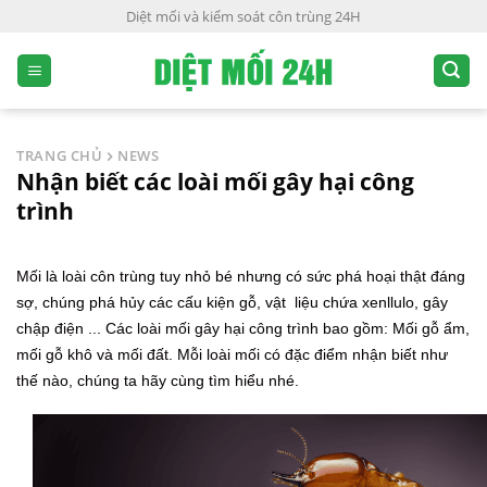
S
Diệt mối và kiểm soát côn trùng 24H
k
i
p
t
o
TRANG CHỦ
NEWS
c
Nhận biết các loài mối gây hại công
o
trình
n
t
e
Mối là loài côn trùng tuy nhỏ bé nhưng có sức phá hoại thật đáng
n
sợ, chúng phá hủy các cấu kiện gỗ, vật liệu chứa xenllulo, gây
t
chập điện ... Các loài mối gây hại công trình bao gồm: Mối gỗ ẩm,
mối gỗ khô và mối đất. Mỗi loài mối có đặc điểm nhận biết như
thế nào, chúng ta hãy cùng tìm hiểu nhé.