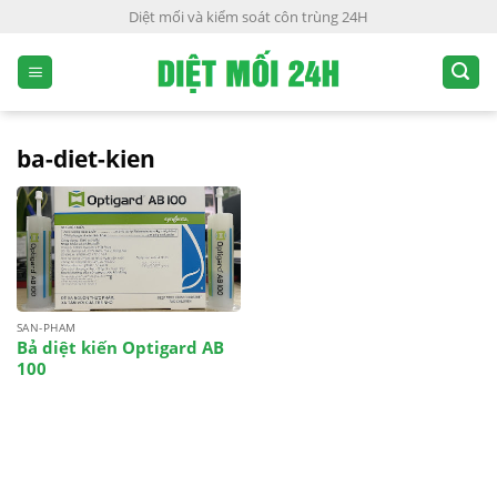
S
Diệt mối và kiểm soát côn trùng 24H
k
i
p
t
o
ba-diet-kien
c
o
n
t
e
n
SAN-PHAM
t
Bả diệt kiến Optigard AB
100