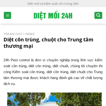
S
Diệt mối và kiểm soát côn trùng 24H
k
i
p
t
o
TRANG CHỦ
NEWS
c
Diệt côn trùng, chuột cho Trung tâm
o
thương mại
n
t
e
24h Pest control là đơn vị chuyên nghiệp trong lĩnh vực kiểm
n
soát côn trùng, diệt côn trùng, diệt chuột, chúng tôi chuyên thi
t
công Kiểm soát côn trùng, diệt côn trùng, diệt chuột cho Trung
tâm thương mại được khách hàng đánh giá cao về chất lượng
dịch vụ.