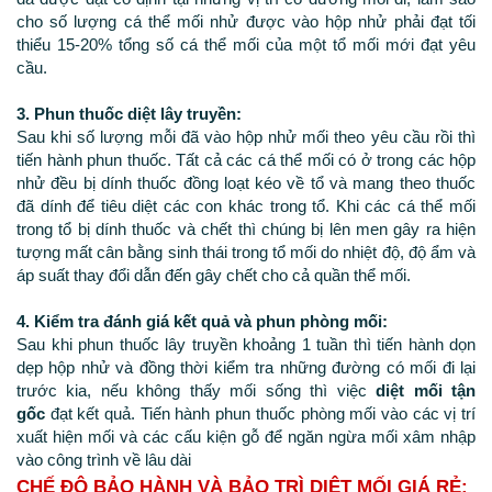
cho số lượng cá thể mối nhử được vào hộp nhử phải đạt tối
thiểu 15-20% tổng số cá thể mối của một tổ mối mới đạt yêu
cầu.
3. Phun thuốc diệt lây truyền:
Sau khi số lượng mỗi đã vào hộp nhử mối theo yêu cầu rồi thì
tiến hành phun thuốc. Tất cả các cá thể mối có ở trong các hộp
nhử đều bị dính thuốc đồng loạt kéo về tổ và mang theo thuốc
đã dính để tiêu diệt các con khác trong tổ. Khi các cá thể mối
trong tổ bị dính thuốc và chết thì chúng bị lên men gây ra hiện
tượng mất cân bằng sinh thái trong tổ mối do nhiệt độ, độ ẩm và
áp suất thay đổi dẫn đến gây chết cho cả quần thể mối.
4. Kiểm tra đánh giá kết quả và phun phòng mối:
Sau khi phun thuốc lây truyền khoảng 1 tuần thì tiến hành dọn
dẹp hộp nhử và đồng thời kiểm tra những đường có mối đi lại
trước kia, nếu không thấy mối sống thì việc
diệt mối
tận
gốc
đạt kết quả. Tiến hành phun thuốc phòng mối vào các vị trí
xuất hiện mối và các cấu kiện gỗ để ngăn ngừa mối xâm nhập
vào công trình về lâu dài
CH
Ế ĐỘ BẢO HÀNH VÀ BẢO TRÌ
DIỆT MỐI GIÁ RẺ: