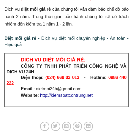
D
ịch vụ
diệt mối giá rẻ
của chúng tôi vẫn đảm bảo chế độ bảo
hành 2 năm. Trong thời gian bảo hành chúng tôi sẽ có trách
nhiệm đến kiểm tra 1 năm 1 - 2 lần.
Diệt mối giá rẻ
- Dịch vụ diệt mối chuyên nghiệp - An toàn -
Hiệu quả
DỊCH VỤ DIỆT MỐI GIÁ RẺ:
CÔNG TY TNHH PHÁT TRIỂN CÔNG NGHỆ VÀ
DỊCH VỤ 24H
Điện thoại:
(024) 668 03 013
-
Hotline:
0986 440
222
Email
: dietmoi24h@gmail.com
Website
:
http://ki
emsoatcon
trung.net