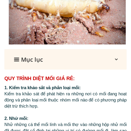
Mục lục
QUY TRÌNH DIỆT MỐI GIÁ RẺ:
1. Kiểm tra khảo sât và phân loại mối:
Kiểm tra khảo sát để phát hiện ra những nơi có mối đang hoạt
động và phân loại mối thuộc nhóm mối nào để có phương pháp
diệt trừ thích hợp.
2. Nhử mối:
Nhử những cá thể mối lính và mối thợ vào những hộp nhử mối
đã được đặt cố định tại những vị trí có đường mối đi, làm sao