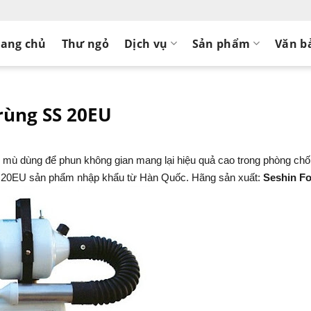
rang chủ
Thư ngỏ
Dịch vụ
Sản phẩm
Văn b
rùng SS 20EU
g mù dùng để phun không gian
mang l
ại
hiệu quả cao trong phòng ch
S 20EU s
ản phẩm nhập khẩu
t
ừ
Hàn Quốc.
Hãng sản xuất:
Seshin F