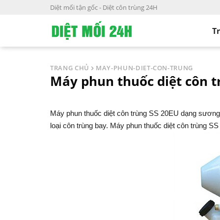
S
Diệt mối tận gốc - Diệt côn trùng 24H
k
i
T
p
t
o
TRANG CHỦ
MAY-PHUN-DIET-CON-TRUNG
c
Máy phun thuốc diệt côn t
o
n
t
Máy phun thuốc diệt côn trùng SS 20EU dạng sươn
e
loại côn trùng bay.
Máy phun thuốc diệt côn trùng S
n
t