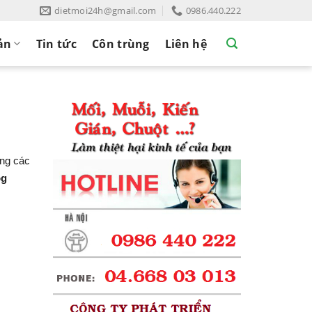
dietmoi24h@gmail.com
0986.440.222
ản
Tin tức
Côn trùng
Liên hệ
ống các
og