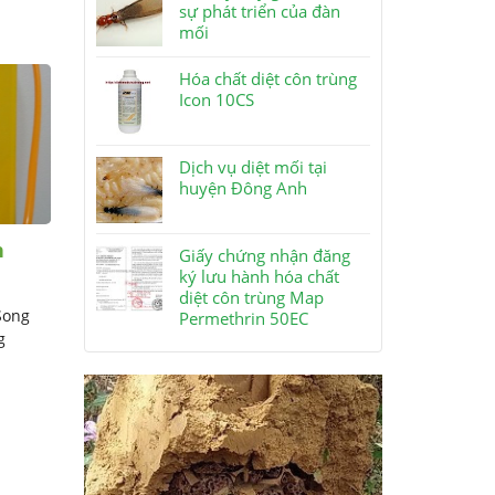
sự phát triển của đàn
mối
Hóa chất diệt côn trùng
Icon 10CS
Dịch vụ diệt mối tại
huyện Đông Anh
n
Máy phun thuốc diệt côn
Giấy chứng nhận đăng
trùng SS 20EU
ký lưu hành hóa chất
diệt côn trùng Map
Song
Máy phun thuốc diệt côn trùng SS
Permethrin 50EC
g
20EU dạng sương mù dùng để phun
không gian mang ...