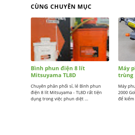
CÙNG CHUYÊN MỤC
trùng
Bình phun điện 8 lít
Máy p
Mitsuyama TL8D
trùng
ôn trùng
Chuyên phân phối sỉ, lẻ Bình phun
Máy phu
 ắc quy
điện 8 lít Mitsuyama - TL8D rất tiện
2000 Go
g ...
dụng trong việc phun diệt ...
để kiểm 