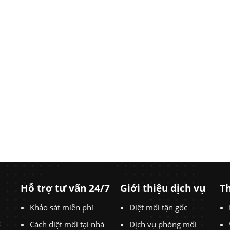
Hỗ trợ tư vấn 24/7
Giới thiệu dịch vụ
Th
Khảo sát miễn phí
Diệt mối tận gốc
t
Cách diệt mối tại nhà
Dịch vụ phòng mối