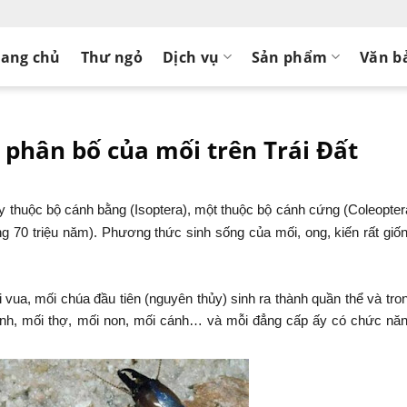
rang chủ
Thư ngỏ
Dịch vụ
Sản phẩm
Văn b
 phân bố của mối trên Trái Đất
̉y thuộc bộ cánh bằng (Isoptera), một thuộc bộ cánh cứng (Coleopter
oảng 70 triệu năm). Phương thức sinh sống của mối, ong, kiến rất giô
́i vua, mối chúa đầu tiên (nguyên thủy) sinh ra thành quần thể và tro
 lính, mối thợ, mối non, mối cánh… và mỗi đẳng cấp ấy có chức nă