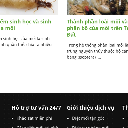
iểm sinh học và sinh
Thành phần loài mối và
ủa mối
phân bố của mối trên T
Đất
 sinh học của mối là sinh
̀nh quần thể, chia ra nhiều
Trong hệ thống phân loại mối la
trùng nguyên thủy thuộc bộ cá
bằng (Isoptera), ...
Hỗ trợ tư vấn 24/7
Giới thiệu dịch vụ
Th
Khảo sát miễn phí
Diệt mối tận gốc
t
Cách diệt mối tại nhà
Dịch vụ phòng mối