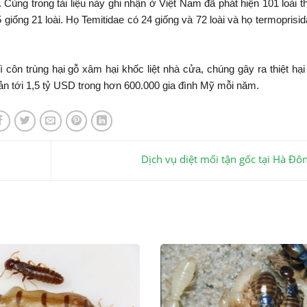
. Cùng trong tài liệu này ghi nhận ở Việt Nam đã phát hiện 101 loài 
 giống 21 loài. Họ Temitidae có 24 giống và 72 loài và họ termoprisid
 côn trùng hại gỗ xâm hại khốc liệt nhà cửa, chúng gây ra thiệt hại 
i sản tới 1,5 tỷ USD trong hơn 600.000 gia đình Mỹ mỗi năm.
Dịch vụ diệt mối tận gốc tại Hà Đô