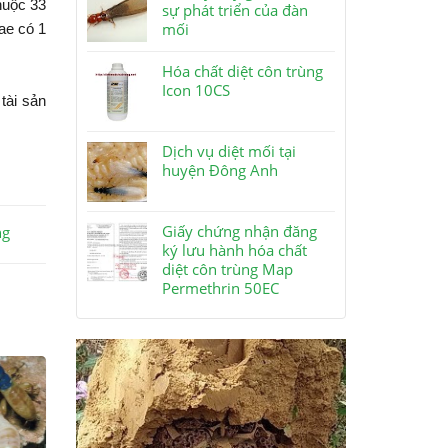
thuộc 33
sự phát triển của đàn
mối
ae có 1
Hóa chất diệt côn trùng
Icon 10CS
tài sản
Dịch vụ diệt mối tại
huyện Đông Anh
Giấy chứng nhận đăng
ng
ký lưu hành hóa chất
diệt côn trùng Map
Permethrin 50EC