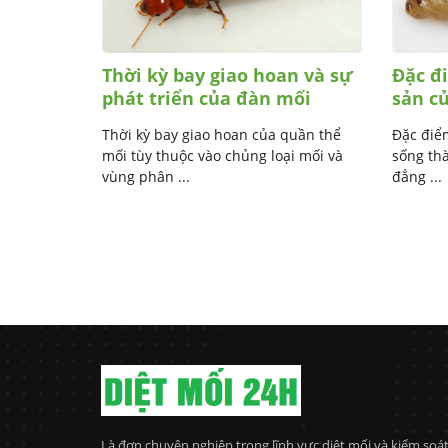
êu
Thời kỳ bay giao hoan và sự
Đặc đ
phát triển của đàn mối
sản c
 đẻ trứng
Thời kỳ bay giao hoan của quần thể
Đặc điểm
ng thành
mối tùy thuộc vào chủng loại mối và
sống tha
..
vùng phân ...
đẳng ...
Là đơn chuyên nghiệp trong lĩnh vực diệt mối và kiểm soá