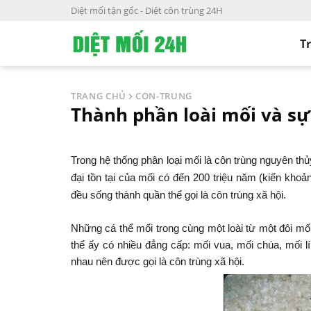
S
Diệt mối tận gốc - Diệt côn trùng 24H
k
i
T
p
t
o
TRANG CHỦ
CON-TRUNG
c
Thành phần loài mối và sự
o
n
t
Trong hệ thống phân loại mối là côn trùng nguyên thu
e
đại tồn tại của mối có đến 200 triệu năm (kiến kh
n
đều sống thành quần thể gọi là côn trùng xã hội.
t
Những cá thể mối trong cùng một loài từ một đôi mô
thể ấy có nhiều đẳng cấp: mối vua, mối chúa, mối
nhau nên được gọi là côn trùng xã hội.