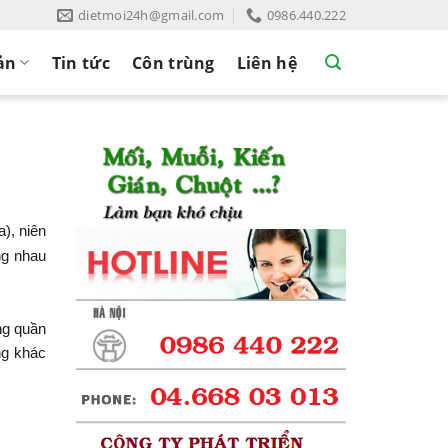
dietmoi24h@gmail.com
0986.440.222
ản
Tin tức
Côn trùng
Liên hệ
a), niên
́ng nhau
ng quần
ng khác