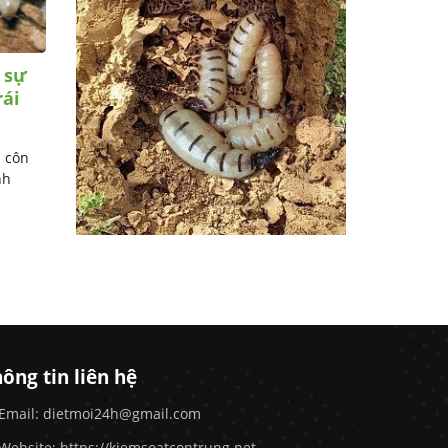
 sự
Đặc tính sinh học và sinh
rái
sản của loài chuột mái nhà
Chuột mái nhà này còn có cái tên như
chuột đen, chuột tàu bè, chuột bụng
̀ côn
xám, chuột Alexandrine, ...
nh
ông tin liên hệ
Email: dietmoi24h@gmail.com
Website:
https://kiemsoatcontrung.net