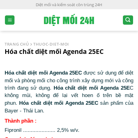
S
Diệt mối và kiểm soát côn trùng 24H
k
i
p
t
o
TRANG CHỦ
THUOC-DIET-MOI
c
Hóa chất diệt mối Agenda 25EC
o
n
t
Hóa chất diệt mối Agenda 25EC
được sử dụng để
diệt
e
mối và phòng mối cho công trình xây dựng mới và công
n
trình đang sử dụng.
Hóa chất diệt mối Agenda 25E
C
t
kh
ông mùi, không để lại vết hoen ố trên bề mặt
phun.
Hóa chất diệt mối Agenda 25EC
sản phẩm của
Bayer - Thái Lan.
Thành phần :
Fipronil ..................... 2,5% w/v.