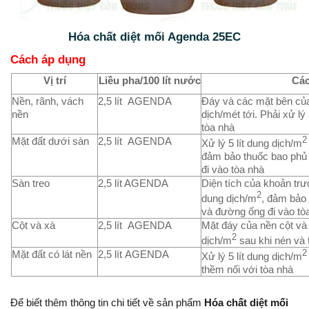
Hóa chất diệt mối Agenda 25EC
Cách áp dụng
Vị trí
Liều pha/100 lít nước
Các
Nền, rãnh, vách
2,5 lít AGENDA
Đáy và các mặt bên của 
nền
dịch/mét tới. Phải xử lý
tòa nhà
Mặt đất dưới sàn
2,5 lít AGENDA
2
Xử lý 5 lít dung dịch/m
đảm bảo thuốc bao phủ 
đi vào tòa nhà
Sàn treo
2,5 lít AGENDA
Diện tích của khoản trườ
2
dung dịch/m
, đảm bảo 
và đường ống đi vào tò
Cột và xà
2,5 lít AGENDA
Mặt đáy của nền cột và x
2
dịch/m
sau khi nén và 
Mặt đất có lát nền
2,5 lít AGENDA
2
Xử lý 5 lít dung dịch/m
thềm nối với tòa nhà
Để biết thêm thông tin chi tiết về sản phẩm
Hóa chất diệt mối